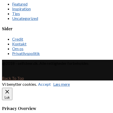
Featured
Inspiration
Tips
Uncategorized
Sider
Credit
Kontakt
Om os
Privatlivspolitik
@2018 - selfsteer.dk. Alle rettigheder forbeholdes
Back To Top
Vi benytter cookies.
Accept
Læs mere
Luk
Privacy Overview