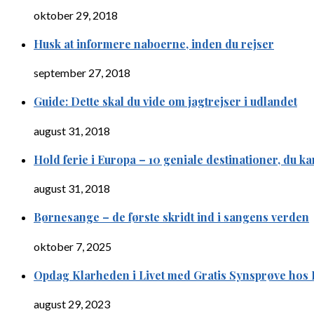
oktober 29, 2018
Husk at informere naboerne, inden du rejser
september 27, 2018
Guide: Dette skal du vide om jagtrejser i udlandet
august 31, 2018
Hold ferie i Europa – 10 geniale destinationer, du kan
august 31, 2018
Børnesange – de første skridt ind i sangens verden
oktober 7, 2025
Opdag Klarheden i Livet med Gratis Synsprøve hos P
august 29, 2023