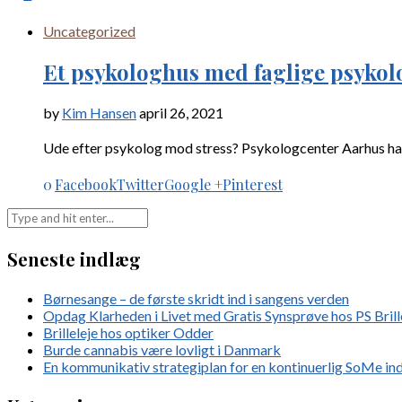
Uncategorized
Et psykologhus med faglige psykol
by
Kim Hansen
april 26, 2021
Ude efter psykolog mod stress? Psykologcenter Aarhus har
0
Facebook
Twitter
Google +
Pinterest
Seneste indlæg
Børnesange – de første skridt ind i sangens verden
Opdag Klarheden i Livet med Gratis Synsprøve hos PS Brill
Brilleleje hos optiker Odder
Burde cannabis være lovligt i Danmark
En kommunikativ strategiplan for en kontinuerlig SoMe in