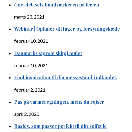
Gør-det-selv håndværkeren på ferien
marts 23, 2021
Webinar | Optimer dit lager og forsyningskæde
februar 10, 2021
Danmarks største skitøj outlet
februar 10, 2021
Find inspiration til din messestand i udlandet.
februar 2, 2021
Pas på varmeregningen, mens du rejser
april 2, 2020
Basics, som passer perfekt til din solferie