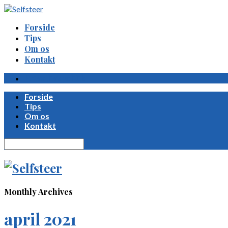
Forside
Tips
Om os
Kontakt
Privatlivspolitik
Forside
Tips
Om os
Kontakt
Monthly Archives
april 2021