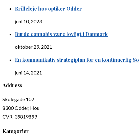
Brilleleje hos optiker Odder
juni 10, 2023
Burde cannabis være lovligt i Danmark
oktober 29, 2021
En kommunikativ strategiplan for en kontinuerlig S
juni 14, 2021
Address
Skolegade 102
8300 Odder, Hou
CVR: 39819899
Kategorier