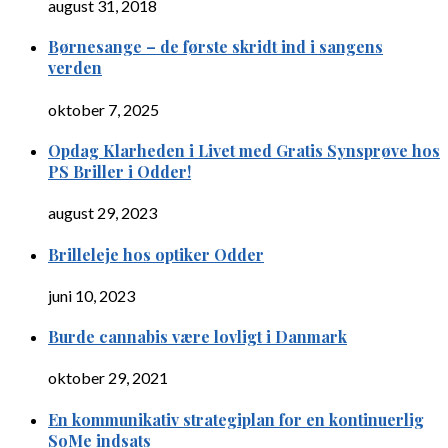
august 31, 2018
Børnesange – de første skridt ind i sangens
verden
oktober 7, 2025
Opdag Klarheden i Livet med Gratis Synsprøve hos
PS Briller i Odder!
august 29, 2023
Brilleleje hos optiker Odder
juni 10, 2023
Burde cannabis være lovligt i Danmark
oktober 29, 2021
En kommunikativ strategiplan for en kontinuerlig
SoMe indsats