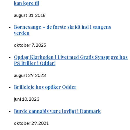
kan køre til
august 31, 2018
Børnesange – de første skridt ind i sangens
verden
oktober 7, 2025
Opdag Klarheden i Livet med Gratis Synsprøve hos
PS Briller i Odder!
august 29, 2023
Brilleleje hos optiker Odder
juni 10, 2023
Burde cannabis være lovligt i Danmark
oktober 29, 2021