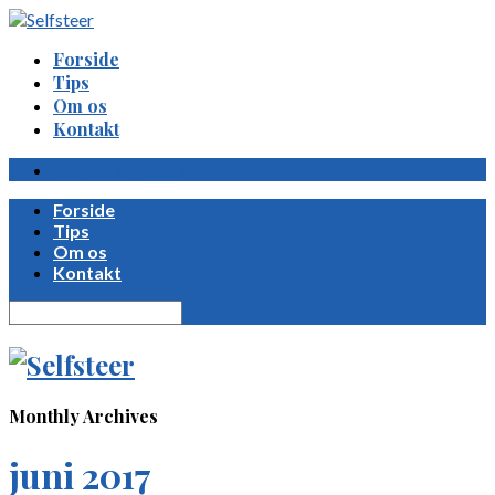
Forside
Tips
Om os
Kontakt
Privatlivspolitik
Forside
Tips
Om os
Kontakt
Monthly Archives
juni 2017